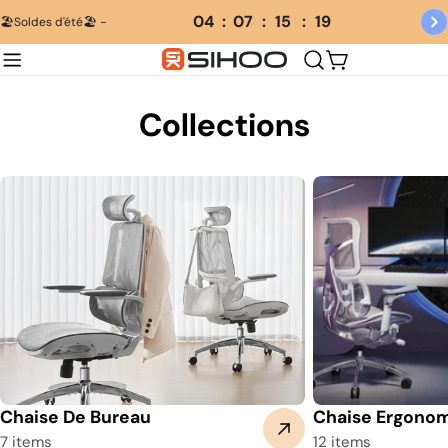
Skip
04
07
15
19
🏖️Soldes d'été🏖️ -
to
content
Cart
Collections
Chaise De Bureau
Chaise Ergono
7 items
12 items