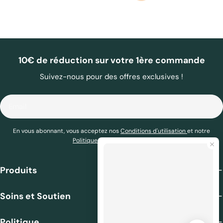
10€ de réduction sur votre 1ère commande
Suivez-nous pour des offres exclusives !
Email
En vous abonnant, vous acceptez nos
Conditions d'utilisation
et notre
Politique de confidentialité
.
Produits
Soins et Soutien
Politique