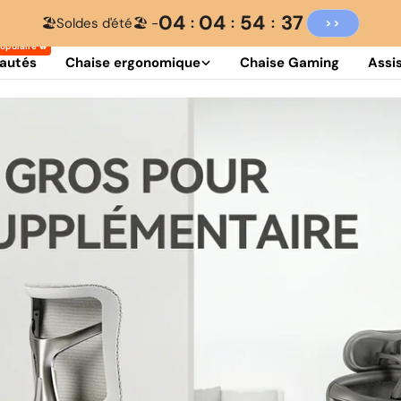
04
04
54
35
🏖️Soldes d'été🏖️ -
>>
autés
Chaise ergonomique
Chaise Gaming
Assi