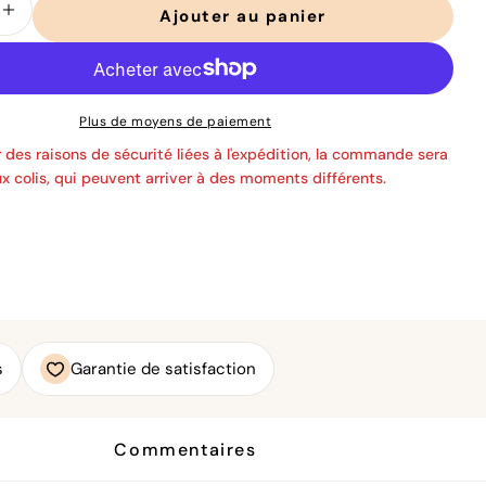
Ajouter au panier
er la quantité pour Doro C300 Pro Chaise
Augmenter la quantité pour Doro C300 P
Plus de moyens de paiement
 des raisons de sécurité liées à l'expédition, la commande sera
x colis, qui peuvent arriver à des moments différents.
s
Garantie de satisfaction
Commentaires