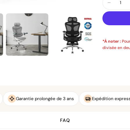
Diminu
*À noter :
Pour
divisée en deu
Garantie prolongée de 3 ans
Expédition expres
FAQ