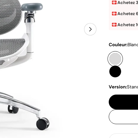
vente
Achetez 
Achetez 
Achetez 
Ouvrir le média
Couleur:
Blan
Version:
Stan
Quantité