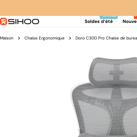
Aller
au
contenu
Soldes d‘été
Nouve
Maison
Chaise Ergonomique
Doro C300 Pro Chaise de bure
Passer
aux
informations
sur
le
produit