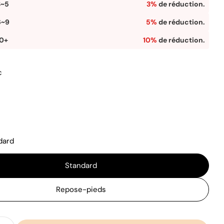
3~5
3%
de réduction.
6~9
5%
de réduction.
10+
10%
de réduction.
 13 en mode modal
c
dard
Standard
Repose-pieds