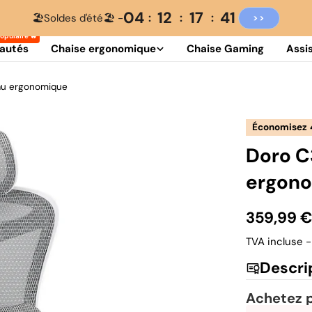
04
12
17
40
🏖️Soldes d'été🏖️ -
>>
autés
Chaise ergonomique
Chaise Gaming
Assi
au ergonomique
Économisez
Doro C
ergon
359,99 
Prix
Prix
TVA incluse -
Descri
de
habituel
Achetez p