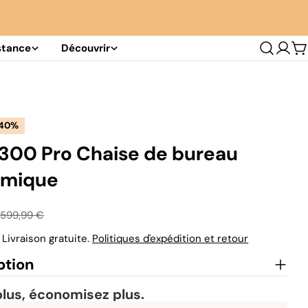
stance
Découvrir
Se
C
conn
40%
300 Pro Chaise de bureau
omique
€
599,99 €
 Livraison gratuite.
Politiques d'expédition et retour
ption
lus, économisez plus.