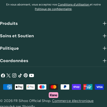
En vous abonnant, vous acceptez nos
Conditions d'utilisation
et notre
Politique de confidentialité
.
Produits
Soins et Soutien
Politique
Coordonnées
Facebook
X
Instagram
TIC
Pinterest
Youtube
(Twitter)
Tac
Méthodes
de
payement
© 2026
FR Sihoo Official Shop
.
Commerce électronique
propulsé par Shopify