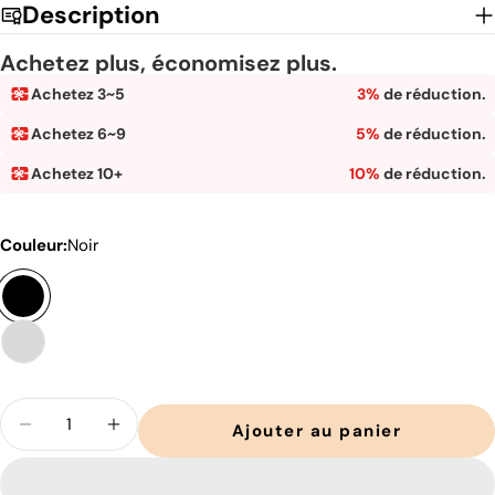
de
habituel
Description
vente
Achetez plus, économisez plus.
Achetez 3~5
3%
de réduction.
Achetez 6~9
5%
de réduction.
Achetez 10+
10%
de réduction.
Couleur:
Noir
Quantité
Ajouter au panier
Diminuer la quantité pour Doro S100 Ch
Augmenter la quantité pour Dor