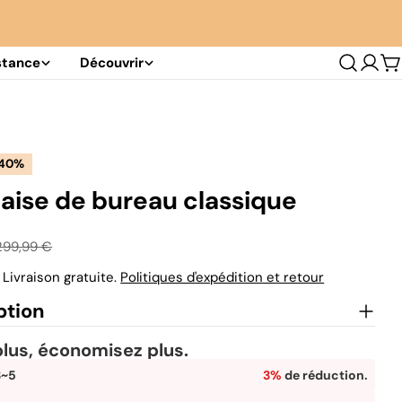
stance
Découvrir
Se
C
conn
40%
aise de bureau classique
299,99 €
 Livraison gratuite.
Politiques d'expédition et retour
ption
lus, économisez plus.
3~5
3%
de réduction.