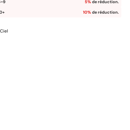
6~9
5%
de réduction.
10+
10%
de réduction.
 Ciel
 12 en mode modal