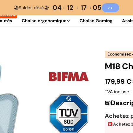
04
12
17
03
🏖️Soldes d'été🏖️ -
>>
autés
Chaise ergonomique
Chaise Gaming
Assi
Économisez
M18 Ch
179,99 €
Prix
Prix
TVA incluse -
Descri
de
habituel
Achetez p
vente
Achetez 