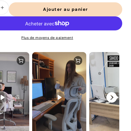
Ajouter au panier
er la quantité pour M18 Chaise de bureau 
Augmenter la quantité pour M18 Chaise d
Plus de moyens de paiement