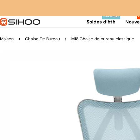
Aller
au
contenu
Soldes d‘été
Nouve
Maison
Chaise De Bureau
M18 Chaise de bureau classique
Passer
aux
informations
sur
le
produit