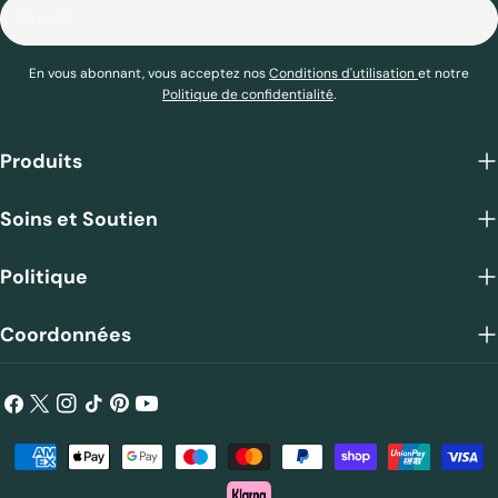
E-
mail
En vous abonnant, vous acceptez nos
Conditions d'utilisation
et notre
Politique de confidentialité
.
Produits
Soins et Soutien
Politique
Coordonnées
Facebook
X
Instagram
TIC
Pinterest
Youtube
(Twitter)
Tac
Méthodes
de